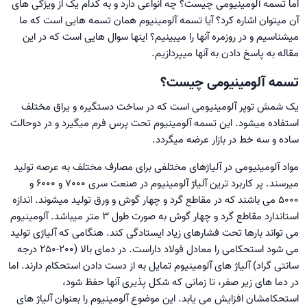
اما تسمه آلومینیومی چیست؟ چه انواعی دارد و به کدام یک از ویژگی های
آن میتوان اشاره کرد؟ آیا تسمه آلومینیوم همان تسمه هایی است که ما
میشناسیم و در روزمره آنها را میبینیم؟ اینها سوال هایی است که در این
مقاله به پاسخ دادن به آنها میپردازیم.
تسمه آلومینیومی چیست؟
یک شمش توپر آلومینیومی است که در ساخت دستگیره و یراق مختلف
استفاده میشود. این تسمه آلومینیوم تحت پرس فرم میگیرد و در دوحالت
ساده و سه خط در بازار عرضه میگردد.
مواد آلومینیومی در آلیاژهای مختلفی برای مصارف مختلف به عرصه تولید
میرسند. پر کاربرد ترین آلیاژ آلومینیوم در صنعت سری 7000 و 6000 و
5000 می باشند که در مقاطع گرد و چهار گوش و ورق تولید میشوند. اندازه
استاندارد مقاطع گرد و چهار گوش به صورت طول 3 متر میباشد. آلومینیوم
می تواند بارها تحت فشارهای زیاد ایستادگی کند. هنگامی که آلیاژی تولید
می شود استحکامی را معادل فولاد داراست. در دمای بالا (200-250 درجه
سانتی گراد) آلیاژ های آلومینیوم تمایل به از دست دادن استحکام دارند. اما
در دما های زیر صفر، تا زمانی که شکل پذیری آنها حفظ شود،
استحکامشان افزایش می یابد. این موضوع آلومینیوم را بعنوان آلیاژ های