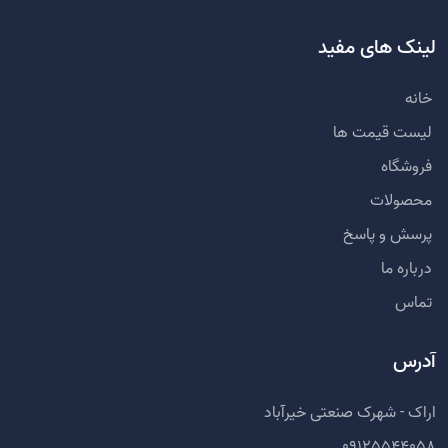
لینک های مفید
خانه
لیست قیمت ها
فروشگاه
محصولات
پرسش و پاسخ
درباره ما
تماس
آدرس
اراک - شهرک صنعتی خیرآباد
09125544058