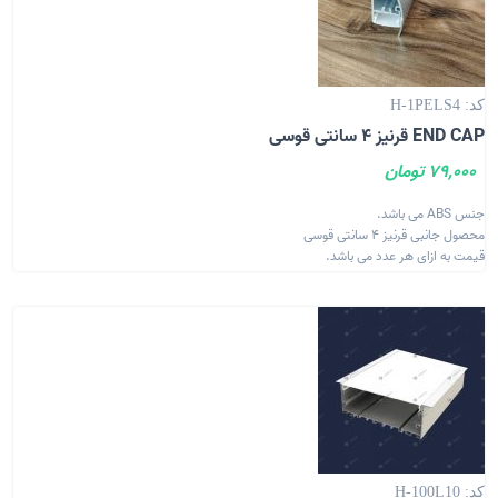
کد: H-1PELS4
END CAP قرنیز 4 سانتی قوسی
79,000 تومان
جنس ABS می باشد.
محصول جانبی قرنیز 4 سانتی قوسی
قیمت به ازای هر عدد می باشد.
کد: H-100L10