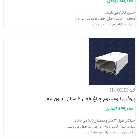
100,000 تومان
جنس ABS می باشد.
محصول جانبی چراغ خطی 5 سانتی لبه دار
قیمت به ازای هر عدد می باشد.
کد: H-100L50
پروفیل الومینیوم چراغ خطی 5 سانتی بدون لبه
999,000 تومان
حداکثر طول 3 متر و دیفیوزر p.c می باشد.
قیمت بدون LED و به ازای هر متر طول می باشد.
رنگ بندی سفید، نقراه ای، مشکی