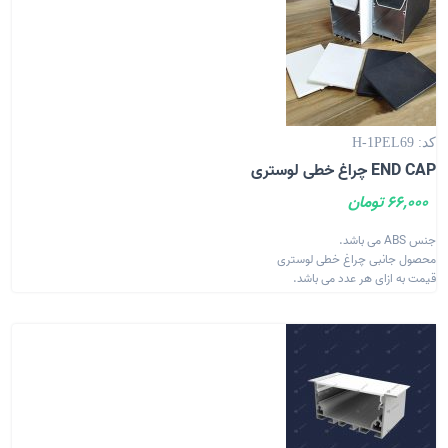
کد: H-1PEL69
END CAP چراغ خطی لوستری
66,000 تومان
جنس ABS می باشد.
محصول جانبی چراغ خطی لوستری
قیمت به ازای هر عدد می باشد.