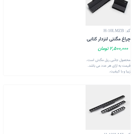
کد: H-10LMZB
چراغ مگنتی لنزدار کتابی
2,500,000 تومان
محصول جانبی ریل مگنتی است.
قیمت به ازای هر عدد می باشد.
زیبا و با کیفیت.