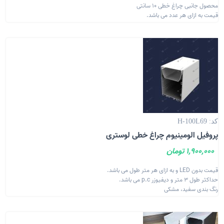
محصول جانبی چراغ خطی 10 سانتی
قیمت به ازای هر عدد می باشد.
کد: H-100L69
پروفیل الومینیوم چراغ خطی لوستری
1,900,000 تومان
قیمت بدون LED و به ازای هر متر طول می باشد.
حداکثر طول 3 متر و دیفیوزر p.c می باشد.
رنگ بندی سفید، مشکی