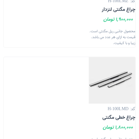
کد: H-100LMZ
چراغ مگنتی لنزدار
1,900,000 تومان
محصول جانبی ریل مگنتی است.
قیمت به ازای هر عدد می باشد.
زیبا و با کیفیت.
کد: H-100LMD
چراغ خطی مگنتی
1,800,000 تومان