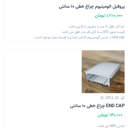
پروفیل الومینیوم چراغ خطی 10 سانتی
1,200,000 تومان
حداکثر طول 3 متر و دیفیوزر p.c می باشد.
قیمت بدون LED و به ازای هر متر طول می باشد.
end cap از جنس آلومینیوم انادایز شده و با هزینه مجزا موجود است.
کد: H-1PEL10
END CAP چراغ خطی 10 سانتی
140,000 تومان
جنس ABS می باشد.