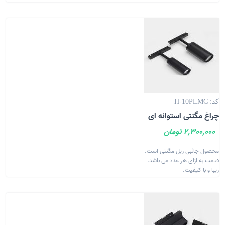
کد: H-10PLMC
چراغ مگنتی استوانه ای
2,300,000 تومان
محصول جانبی ریل مگنتی است.
قیمت به ازای هر عدد می باشد.
زیبا و با کیفیت.