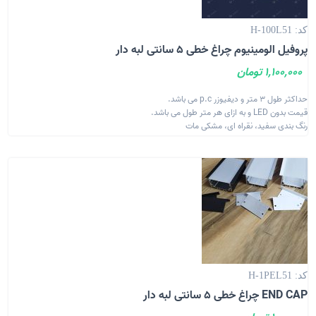
کد: H-100L51
پروفیل الومینیوم چراغ خطی 5 سانتی لبه دار
1,100,000 تومان
حداکثر طول 3 متر و دیفیوزر p.c می باشد.
قیمت بدون LED و به ازای هر متر طول می باشد.
رنگ بندی سفید، نقراه ای، مشکی مات
کد: H-1PEL51
END CAP چراغ خطی 5 سانتی لبه دار