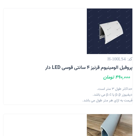
کد: H-100LS4
پروفیل الومینیوم قرنیز 4 سانتی قوسی LED دار
490,000 تومان
حداکثر طول 3 متر است.
دیفیوزر p.p یا p.c می باشد.
قیمت به ازای هر متر طول می باشد.