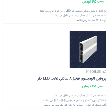
450,000 تومان
به دلیل داشتن عرض بیشتر دو LED را در خود جای می دهد.
قیمت بدون LED و به ازای هر متر طول می باشد.
ارتفاع 14 میلیمتر می باشد.
کد: H-100LS8
پروفیل الومینیوم قرنیز 8 سانتی تخت LED دار
750,000 تومان
قیمت بدون LED و به ازای هر متر طول می باشد.
حداکثر طول 3 متر و جنس دیفیوزر p.p یا p.c می باشد.
قاب پشت دو عدد 10 سانتی به ازای هر یک متر می باشد.