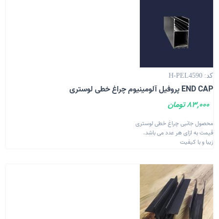
کد: H-PEL4590
END CAP پروفیل آلومینیوم چراغ خطی لوستری
83,000 تومان
محصول جانبی چراغ خطی لوستری
قیمت به ازای هر عدد می باشد.
زیبا و با کیفیت