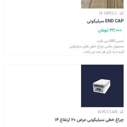
کد: H-10PELC
END CAP سیلیکونی
44,000 تومان
جنس ABS می باشد.
محصول جانبی چراغ خطی های سیلیکونی
قیمت به ازای هر عدد می باشد.
کد: H-PLC1420
چراغ خطی سیلیکونی عرض 20 ارتفاع 14