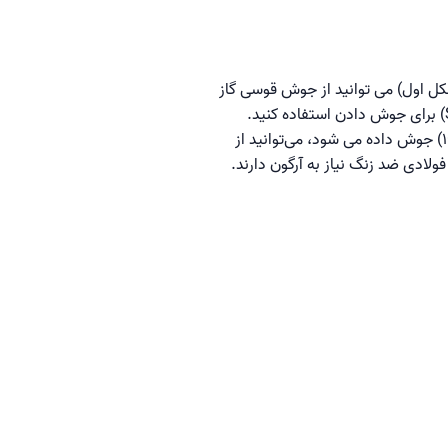
ز یا open-root joint geometry جوش داده می شود. (شکل اول) می توانید از جوش قوسی گاز
تنگستن (GTAW)، جوشکاری قوس فلزی (GMAW) در حالت اتصال کوتاه یا جوشکاری قوس فلزی محافظ (SMAW) برای جوش دادن استفاده کنید.
سپس می‌توانید اتصال را با استفاده از SMAW یا GTAW پر کنید، اگرچه اتصال لوله در موقعیت چرخش صاف (1GR) جوش داده می شود، می‌توانید از