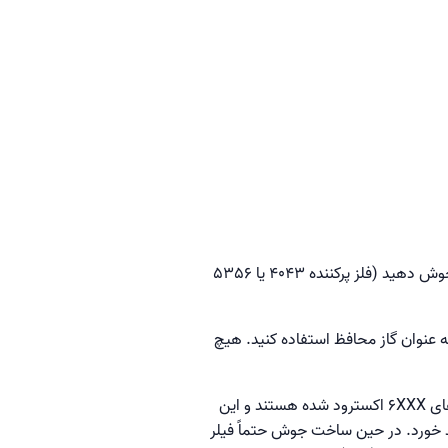
سپس دو قطعه لوله را بدون شکاف ریشه به هم متصل کنید و آنها را با استفاده از GTAW و سیم پرکننده مناسب جوش دهید (فلز پرکننده 4043 یا 5356
 از آرگون خالص به عنوان گاز محافظ استفاده کنید. هیچ
مهمترین نکته ای که در جوشکاری روت پاس باید به خاطر بسپارید این است که بیشتر آلیاژهای لوله کشی از آلیاژهای 6XXX اکسترود شده هستند و این
د خورد. در حین ساخت جوش حتماً فیلر