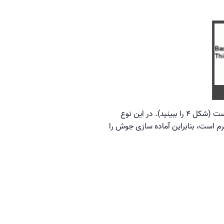
یک راه خوب برای ایجاد جوش لوله با کیفیت اشعه ایکس در آلومینیوم، استفاده از هندسه اتصال زمین گسترده است (شکل 4 را ببینید). در این نوع
 است، بنابراین آماده سازی جوش را