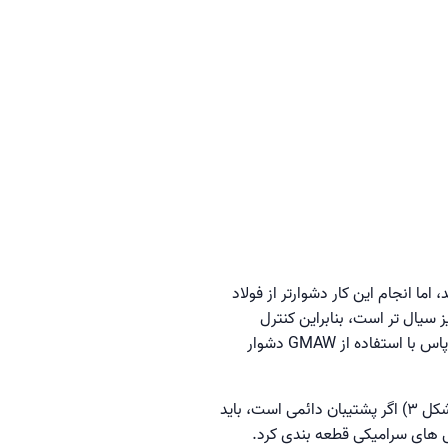
را با استفاده از تکنیک ریشه باز (open-root joint geometry) جوش دهید، اما انجام این کار دشوارتر از فولاد
سیال تر است، بنابراین کنترل
حوضچه مذاب سخت تر است. جوشکاری ریشه باز تقریباً همیشه با استفاده از GTAW انجام می شود. انجام روت پاس با استفاده از GMAW دشوار
در برخی از کاربردها، می توانید لوله های آلومینیومی را با استفاده از یک حلقه پشتی ثابت یا موقت جوش دهید.(شکل 3) اگر پشتیبان دائمی است، باید
ی های سرامیکی قطعه بندی کرد.