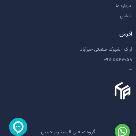
درباره ما
تماس
آدرس
اراک - شهرک صنعتی خیرآباد
09125544058
---
گروه صنعتی الومینیوم حبیبی