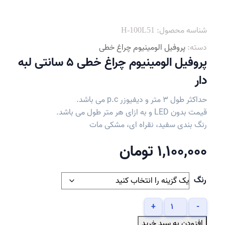
شناسه محصول:
H-100L51
دسته:
پروفیل الومینیوم چراغ خطی
پروفیل الومینیوم چراغ خطی 5 سانتی لبه
دار
حداکثر طول 3 متر و دیفیوزر p.c می باشد.
قیمت بدون LED و به ازای هر متر طول می باشد.
رنگ بندی سفید، نقراه ای، مشکی مات
1,100,000
تومان
رنگ
پروفیل
+
-
الومینیوم
افزودن به سبد خرید