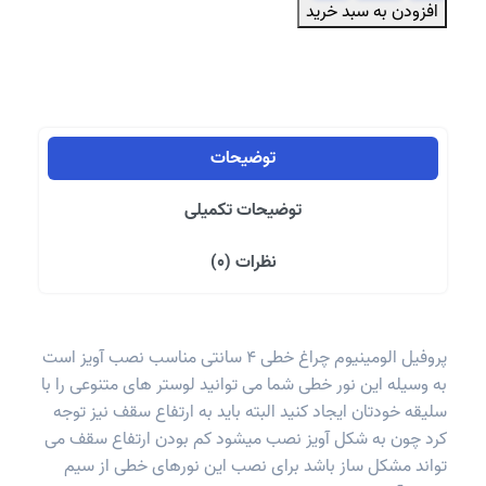
افزودن به سبد خرید
چراغ
خطی
4
سانتی
عدد
توضیحات
توضیحات تکمیلی
نظرات (0)
پروفیل الومینیوم چراغ خطی 4 سانتی مناسب نصب آویز است
به وسیله این نور خطی شما می توانید لوستر های متنوعی را با
سلیقه خودتان ایجاد کنید البته باید به ارتفاع سقف نیز توجه
کرد چون به شکل آویز نصب میشود کم بودن ارتفاع سقف می
تواند مشکل ساز باشد برای نصب این نورهای خطی از سیم