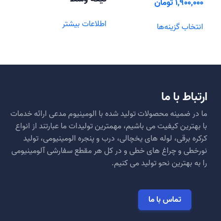
شوند
1,900,000
تومان
این
اطلاعات بیشتر
انتخاب گزینه‌ها
محصول
دارای
انواع
مختلفی
می
باشد.
ارتباط با ما
گزینه
ها
ما در ضمینه محصولات تولید شده با الومینیوم مدعی ارائه خدمات
ممکن
با بهترین کیفیت می باشیم، مهمترین تولیدات ما عبارتند از انواع
است
کرکره برقی، لوله های یخچالی، درب و پنجره الومینیومی، تولید
در
نورخطی و چراغ های خطی و در کل هر مقطع سفارشی آلومینیومی
صفحه
را به بهترین نحو تولید می کنیم.
محصول
انتخاب
شوند
تماس با ما