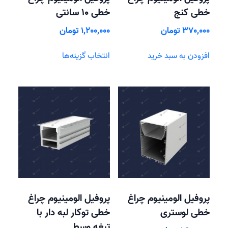
خطی کنج
خطی 10 سانتی
370,000
تومان
1,200,000
تومان
این
افزودن به سبد خرید
انتخاب گزینه‌ها
محصول
دارای
انواع
مختلفی
می
باشد.
گزینه
ها
ممکن
است
در
صفحه
پروفیل الومینیوم چراغ
پروفیل الومینیوم چراغ
محصول
خطی لوستری
خطی توکار لبه دار با
انتخاب
تیغه وسط