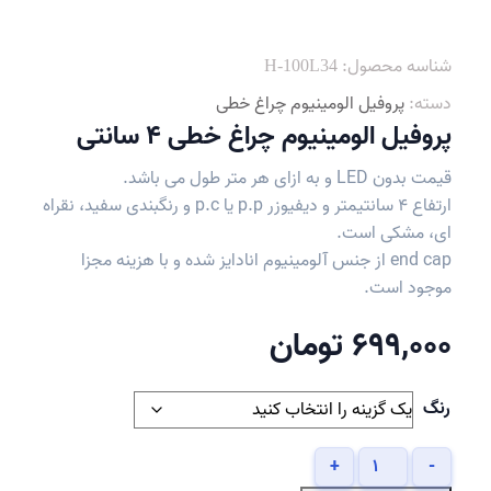
شناسه محصول:
H-100L34
دسته:
پروفیل الومینیوم چراغ خطی
پروفیل الومینیوم چراغ خطی 4 سانتی
قیمت بدون LED و به ازای هر متر طول می باشد.
ارتفاع 4 سانتیمتر و دیفیوزر p.p یا p.c و رنگبندی سفید، نقراه
ای، مشکی است.
end cap از جنس آلومینیوم انادایز شده و با هزینه مجزا
موجود است.
699,000
تومان
رنگ
پروفیل
+
-
الومینیوم