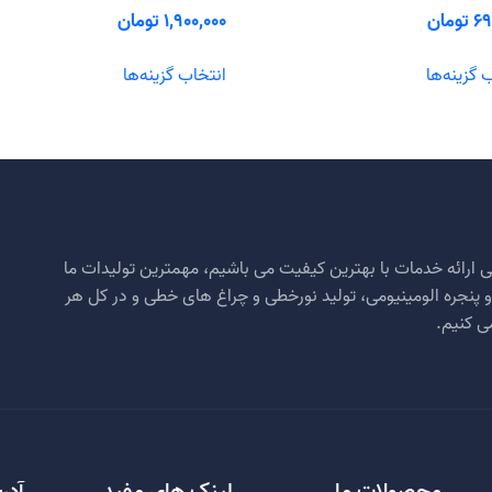
69
تومان
1,900,000
تومان
این
این
 گزینه‌ها
انتخاب گزینه‌ها
محصول
محصول
دارای
دارای
انواع
انواع
مختلفی
مختلفی
می
می
باشد.
باشد.
گزینه
گزینه
ها
ها
 ارائه خدمات با بهترین کیفیت می باشیم، مهمترین تولیدات ما
ممکن
ممکن
ب و پنجره الومینیومی، تولید نورخطی و چراغ های خطی و در کل هر
است
است
ی کنیم.
در
در
صفحه
صفحه
محصول
محصول
انتخاب
انتخاب
شوند
شوند
محصولات ما
لینک های مفید
آدر