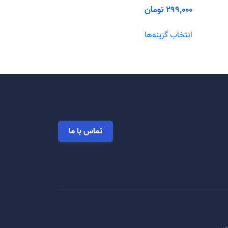
299,000
تومان
این
انتخاب گزینه‌ها
محصول
دارای
انواع
مختلفی
می
باشد.
گزینه
ها
تماس با ما
ممکن
است
در
صفحه
محصول
انتخاب
شوند
س