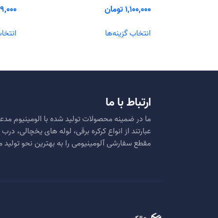
1,100,000
تومان
9,000
این
انتخاب گزینه‌ها
انتخاب
محصول
دارای
انواع
مختلفی
می
باشد.
ارتباط با ما
گزینه
ها
ما در ضمینه محصولات تولید شده با الومینیوم مدعی
ممکن
عبارتند از انواع کرکره برقی، لوله های یخچالی، در
است
مقطع سفارشی آلومینیومی را به بهترین نحو تولید م
در
صفحه
محصول
انتخاب
شوند