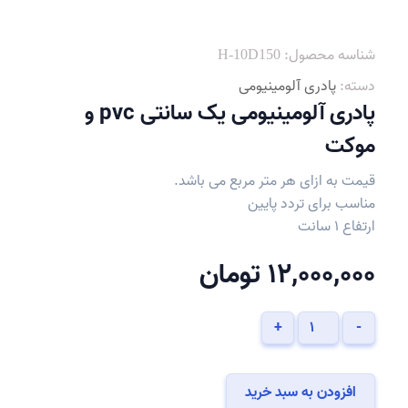
شناسه محصول:
H-10D150
دسته:
پادری آلومینیومی
پادری آلومینیومی یک سانتی pvc و
موکت
قیمت به ازای هر متر مربع می باشد.
مناسب برای تردد پایین
ارتفاع 1 سانت
12,000,000
تومان
پادری
+
-
آلومینیومی
یک
سانتی
افزودن به سبد خرید