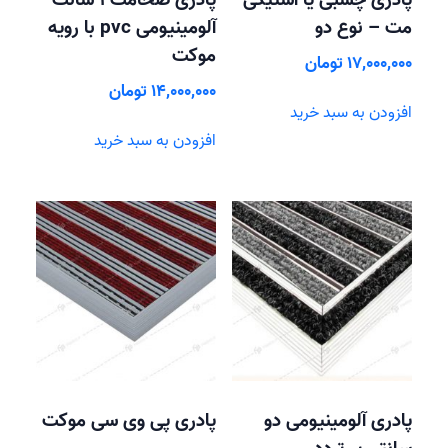
مت – نوع دو
آلومینیومی pvc با رویه
موکت
17,000,000
تومان
14,000,000
تومان
افزودن به سبد خرید
افزودن به سبد خرید
پادری آلومینیومی دو
پادری پی وی سی موکت