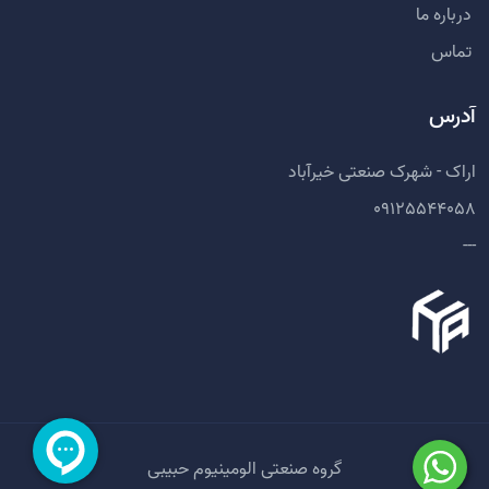
درباره ما
تماس
آدرس
اراک - شهرک صنعتی خیرآباد
09125544058
---
گروه صنعتی الومینیوم حبیبی