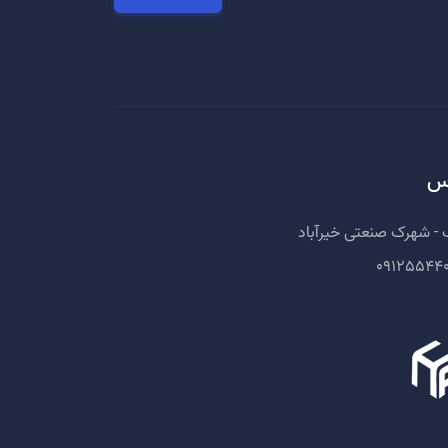
س
 - شهرک صنعتی خیرآباد
09125544