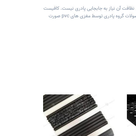
ی نظافت آن نیاز به جابجایی پادری نیست. کافیست
با استفاده از جارو برقی ذرات به دام افتاده را تمیز کنید. شستوشو با آب نیز بلا مانع است. ( اتصال بین پروفیل های تمام محصولات گروه پادری توسط مغزی های pvc صورت