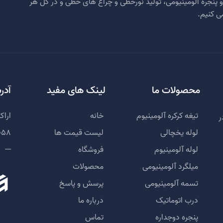
ب و پنجره الومینیومی، تولید نورخطی و چراغ های خطی و در کل هر
ی کنیم.
محصولات ما
لینک های مفید
آدر
تیغه کرکره آلومینیوم
خانه
اراک
ر
لوله یخچالی
لیست قیمت ها
058
لوله آلومینیوم
فروشگاه
---
میلگرد آلومینیومی
محصولات
تسمه آلومینیومی
پرسش و پاسخ
درب اتوماتیک
درباره ما
پنجره دوجداره
تماس