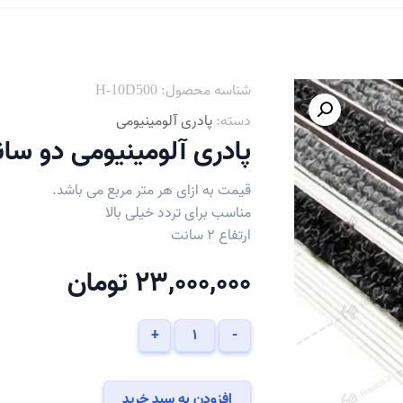
شناسه محصول:
H-10D500
دسته:
پادری آلومینیومی
پادری آلومینیومی دو سان
قیمت به ازای هر متر مربع می باشد.
مناسب برای تردد خیلی بالا
ارتفاع 2 سانت
23,000,000
تومان
پادری
+
-
آلومینیومی
دو
سانتی
افزودن به سبد خرید