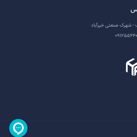
س
 - شهرک صنعتی خیرآباد
09125544