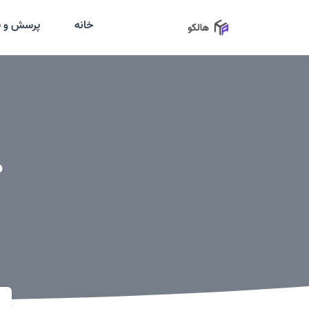
خانه
پرسش و پ
م