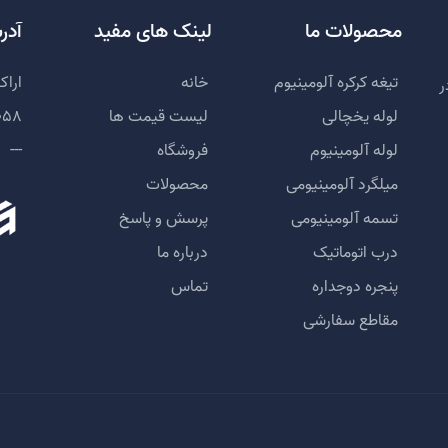
محصولات ما
لینک های مفید
آدر
تیغه کرکره آلومینیوم
خانه
اراک
ر
لوله یخچالی
لیست قیمت ها
058
لوله آلومینیوم
فروشگاه
---
میلگرد آلومینیومی
محصولات
تسمه آلومینیومی
پرسش و پاسخ
درب اتوماتیک
درباره ما
پنجره دوجداره
تماس
مقاطع سفارشی