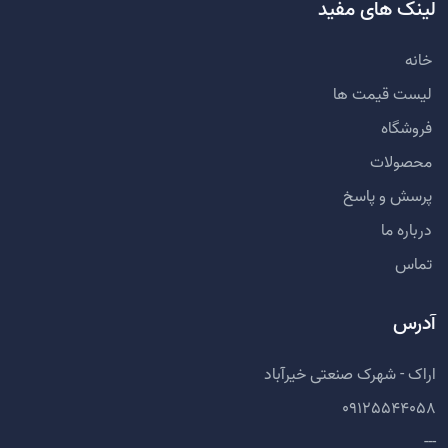
لینک های مفید
خانه
لیست قیمت ها
فروشگاه
محصولات
پرسش و پاسخ
درباره ما
تماس
آدرس
اراک - شهرک صنعتی خیرآباد
09125544058
---