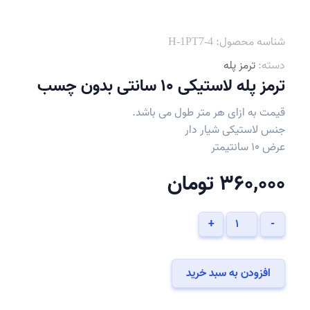
شناسه محصول:
H-1PT7-4
دسته:
ترمز پله
ترمز پله لاستیکی 10 سانتی بدون چسب
قیمت به ازای هر متر طول می باشد.
جنس لاستیکی شیار دار
عرض 10 سانتیمتر
360,000
تومان
ترمز
+
-
پله
لاستیکی
10
افزودن به سبد خرید
سانتی
بدون