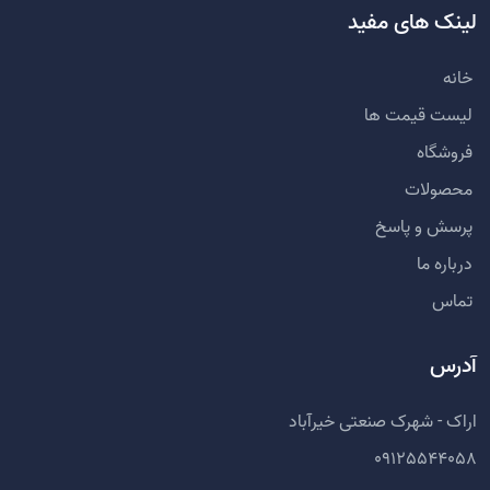
لینک های مفید
خانه
لیست قیمت ها
فروشگاه
محصولات
پرسش و پاسخ
درباره ما
تماس
آدرس
اراک - شهرک صنعتی خیرآباد
09125544058