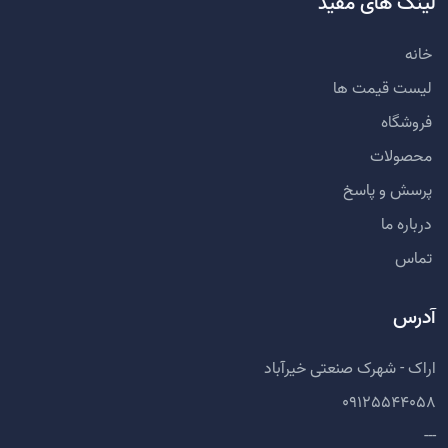
لینک های مفید
خانه
لیست قیمت ها
فروشگاه
محصولات
پرسش و پاسخ
درباره ما
تماس
آدرس
اراک - شهرک صنعتی خیرآباد
09125544058
---