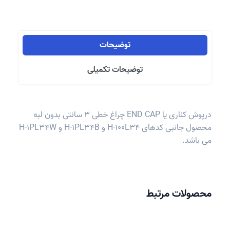
بدون
لبه
عدد
توضیحات
توضیحات تکمیلی
درپوش کناری یا END CAP چراغ خطی 3 سانتی بدون لبه
محصول جانبی کدهای H-100L34 و H-1PL34B و H-1PL34W
می باشد.
محصولات مرتبط