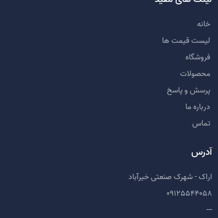
خانه
لیست قیمت ها
فروشگاه
محصولات
پرسش و پاسخ
درباره ما
تماس
آدرس
اراک - شهرک صنعتی خیرآباد
09125544058
---