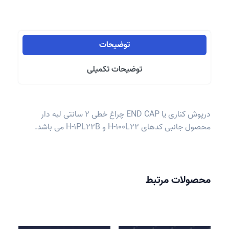
لبه
دار
عدد
توضیحات
توضیحات تکمیلی
درپوش کناری یا END CAP چراغ خطی 2 سانتی لبه دار
محصول جانبی کدهای H-100L22 و H-1PL22B می باشد.
محصولات مرتبط