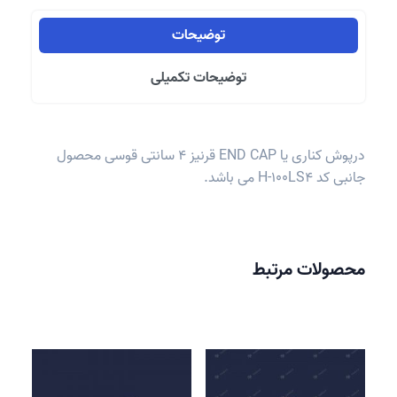
توضیحات
توضیحات تکمیلی
درپوش کناری یا END CAP قرنیز 4 سانتی قوسی محصول
جانبی کد H-100LS4 می باشد.
محصولات مرتبط