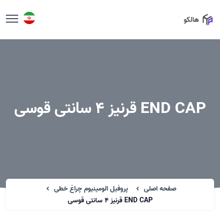
END CAP قرنیز 4 سانتی قوسی
صفحه اصلی
پروفیل الومینیوم چراغ خطی
END CAP قرنیز 4 سانتی قوسی