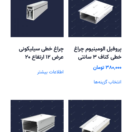
پروفیل الومینیوم چراغ
چراغ خطی سیلیکونی
خطی کناف 3 سانتی
عرض 12 ارتفاع 20
380,000
تومان
اطلاعات بیشتر
این
انتخاب گزینه‌ها
محصول
دارای
انواع
مختلفی
می
باشد.
گزینه