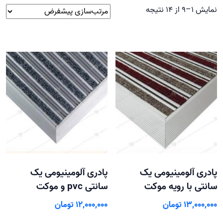
نمایش 1–9 از 14 نتیجه
پادری آلومینیومی یک
پادری آلومینیومی یک
سانتی با رویه موکت
سانتی pvc و موکت
13,000,000
تومان
12,000,000
تومان